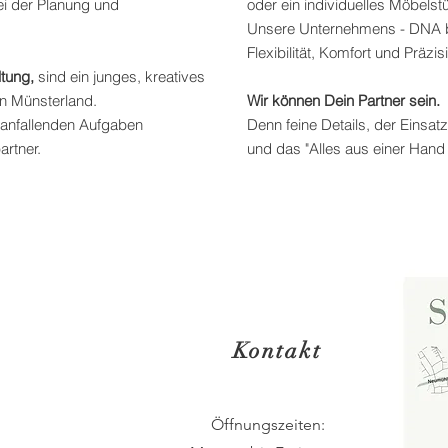
bei der Planung und
oder ein individuelles Möbelst
Unsere Unternehmens - DNA bei
Flexibilität, Komfort und Präzis
ltung,
sind
e
in junges,
kreatives
n Münsterland.
Wir können Dein Partner sein.
n anfallenden Aufgaben
Denn feine Details, der Einsat
artner.
und das "Alles aus einer Hand 
Kontakt
Öffnungszeiten: